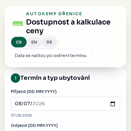
AUTOKEMP DŘENICE
Dostupnost a kalkulace
ceny
CS
EN
DE
Data se načtou po ověření termínu.
Termín a typ ubytování
1
Příjezd
(
DD.MM.YYYY
)
07.08.2026
Odjezd
(
DD.MM.YYYY
)